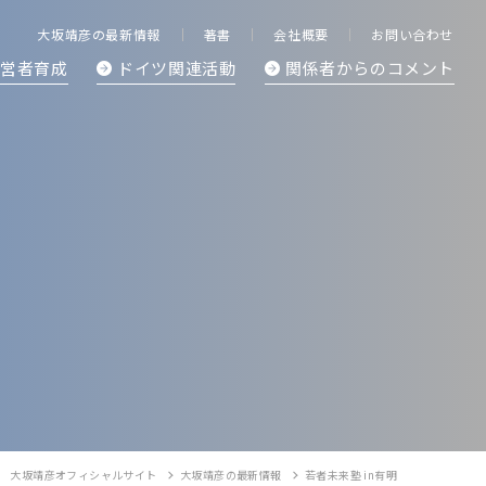
大坂靖彦の最新情報
著書
会社概要
お問い合わせ
経営者育成
ドイツ関連活動
関係者からの
コメント
大坂靖彦オフィシャルサイト
大坂靖彦の最新情報
若者未来塾 in有明