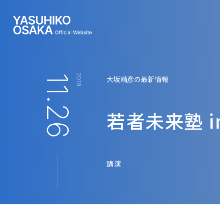
11.26
2019
大坂靖彦の最新情報
若者未来塾 i
講演