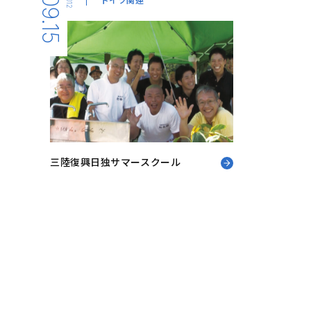
09.15
2012
三陸復興日独サマースクール