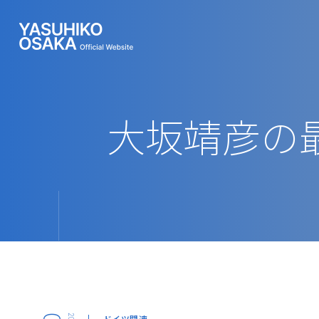
大坂靖彦の
ドイツ関連